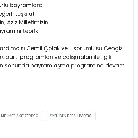
zurlu bayramlara
ğerli teşkilat
, Aziz Milletimizin
yramını tebrik
rdımcısı Cemil Çolak ve İl sorumlusu Cengiz
k parti programları ve çalışmaları ile ilgili
ının sonunda bayramlaşma programına devam
I MEHMET AKIF ZERDECI
YENIDEN REFAH PARTISI