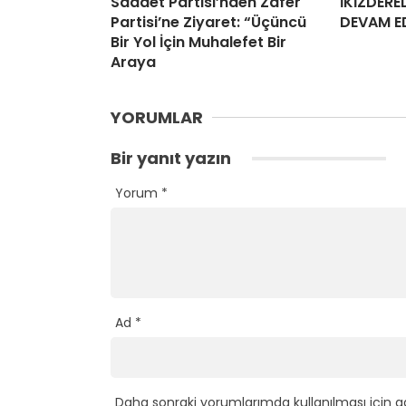
Saadet Partisi’nden Zafer
İKİZDERE
Partisi’ne Ziyaret: “Üçüncü
DEVAM E
Bir Yol İçin Muhalefet Bir
Araya
YORUMLAR
Bir yanıt yazın
Yorum
*
Ad
*
Daha sonraki yorumlarımda kullanılması için a