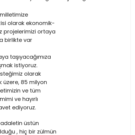
milletimize
tisi olarak ekonomik-
 projelerimizi ortaya
 birlikte var
ktaya taşıyacağımıza
şmak istiyoruz.
steğimiz olarak
ak üzere, 85 milyon
letimizin ve tüm
mimi ve hayırlı
vet ediyoruz.
 adaletin üstün
lduğu , hiç bir zülmün