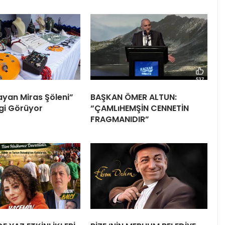
ayan Miras Şöleni”
BAŞKAN ÖMER ALTUN:
lgi Görüyor
“ÇAMLıHEMŞİN CENNETİN
FRAGMANIDIR”