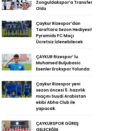
Zonguldakspor’a Transfer
Oldu
Çaykur Rizespor’dan
Taraftara Sezon Hediyesi!
Pyramids FC Maçı
Ücretsiz İzlenebilecek
ÇAYKUR Rizespor’ lu
Muhamed Buljubasic
Esenler Erokspor Yolunda
Çaykur Rizespor yeni
sezon öncesi 5. hazırlık
maçını Suudi Arabistan
ekibi Abha Club ile
yapacak.
ÇAYKURSPOR GÜREŞ
GELECEĞİN