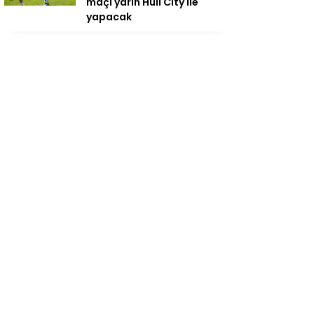
maçı yarın Hull City ile
yapacak