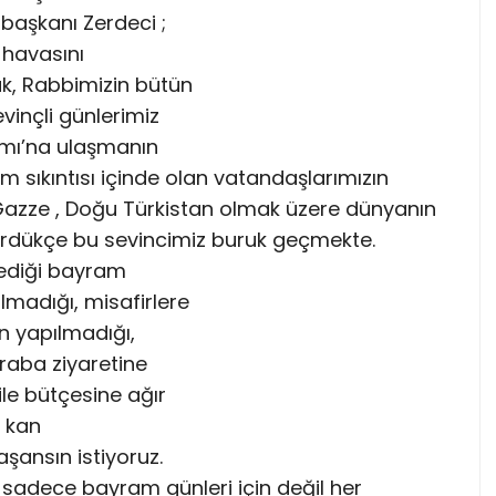
 başkanı Zerdeci ;
 havasını
k, Rabbimizin bütün
vinçli günlerimiz
mı’na ulaşmanın
 sıkıntısı içinde olan vatandaşlarımızın
 Gazze , Doğu Türkistan olmak üzere dünyanın
ördükçe bu sevincimiz buruk geçmekte.
lediği bayram
lmadığı, misafirlere
n yapılmadığı,
kraba ziyaretine
ile bütçesine ağır
 kan
şansın istiyoruz.
yı sadece bayram günleri için değil her