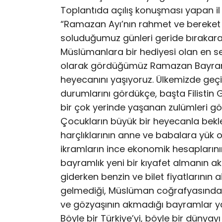
Toplantıda açılış konuşması yapan il
“Ramazan Ayı’nın rahmet ve bereket
soluduğumuz günleri geride bırakara
Müslümanlara bir hediyesi olan en se
olarak gördüğümüz Ramazan Bayra
heyecanını yaşıyoruz. Ülkemizde geçim
durumlarını gördükçe, başta Filistin
bir çok yerinde yaşanan zulümleri g
Çocukların büyük bir heyecanla bek
harçlıklarının anne ve babalara yük o
ikramların ince ekonomik hesaplarını
bayramlık yeni bir kıyafet almanın a
giderken benzin ve bilet fiyatlarının a
gelmediği, Müslüman coğrafyasında
ve gözyaşının akmadığı bayramlar ya
Böyle bir Türkiye’yi, böyle bir dünya