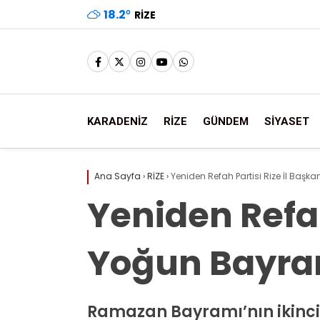
18.2
°
RIZE
KARADENİZ
RİZE
GÜNDEM
SİYASET
Ana Sayfa
›
RİZE
›
Yeniden Refah Partisi Rize İl Ba
Yeniden Refah
Yoğun Bayr
Ramazan Bayramı’nın ikinci 