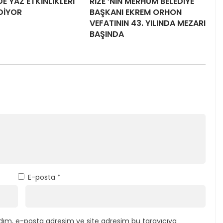
DE YAZ ETKİNLİKLERİ
RİZE ‘NİN MERHUM BELEDİYE
DİYOR
BAŞKANI EKREM ORHON
VEFATININ 43. YILINDA MEZARI
BAŞINDA
E-posta
*
dım, e-posta adresim ve site adresim bu tarayıcıya