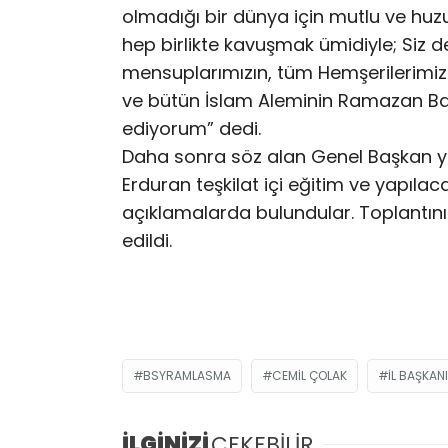
olmadığı bir dünya için mutlu ve hu
hep birlikte kavuşmak ümidiyle; Siz de
mensuplarımızın, tüm Hemşerilerimizin
ve bütün İslam Aleminin Ramazan Ba
ediyorum” dedi.
Daha sonra söz alan Genel Başkan ya
Erduran teşkilat içi eğitim ve yapılaca
açıklamalarda bulundular. Toplant
edildi.
BSYRAMLASMA
CEMIL ÇOLAK
İL BAŞKAN
İLGİNİZİ
ÇEKEBİLİR