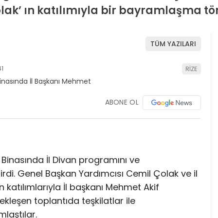
ak’ ın katılımıyla bir bayramlaşma tö
TÜM YAZILARI
41
RİZE
ABONE OL
il Binasında İl Divan programını ve
di. Genel Başkan Yardımcısı Cemil Çolak ve il
katılımlarıyla İl başkanı Mehmet Akif
kleşen toplantıda teşkilatlar ile
laştılar.