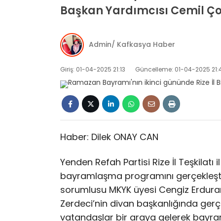
Başkan Yardımcısı Cemil Çol
Admin/ Kafkasya Haber
Giriş: 01-04-2025 21:13
Güncelleme: 01-04-2025 21:
Haber: Dilek ONAY CAN
Yenden Refah Partisi Rize İl Teşkilatı 
bayramlaşma programını gerçekleştir
sorumlusu MKYK üyesi Cengiz Erduran 
Zerdeci’nin divan başkanlığında gerçe
vatandaşlar bir araya gelerek bayram