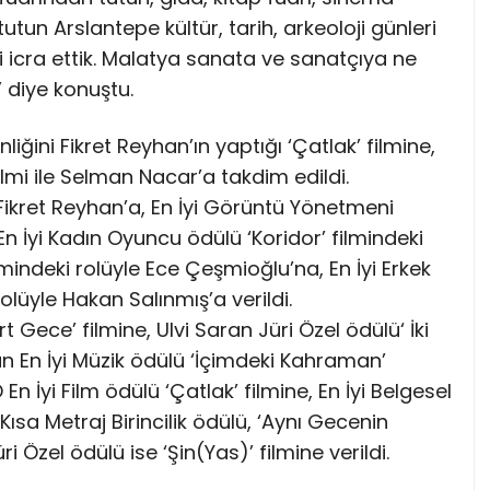
tun Arslantepe kültür, tarih, arkeoloji günleri
iği icra ettik. Malatya sanata ve sanatçıya ne
 diye konuştu.
liğini Fikret Reyhan’ın yaptığı ‘Çatlak’ filmine,
ilmi ile Selman Nacar’a takdim edildi.
 Fikret Reyhan’a, En İyi Görüntü Yönetmeni
, En İyi Kadın Oyuncu ödülü ‘Koridor’ filmindeki
indeki rolüyle Ece Çeşmioğlu’na, En İyi Erkek
olüyle Hakan Salınmış’a verildi.
t Gece’ filmine, Ulvi Saran Jüri Özel ödülü‘ İki
an En İyi Müzik ödülü ‘İçimdeki Kahraman’
En İyi Film ödülü ‘Çatlak’ filmine, En İyi Belgesel
l Kısa Metraj Birincilik ödülü, ‘Aynı Gecenin
ri Özel ödülü ise ‘Şin(Yas)’ filmine verildi.