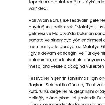
topraklarda anlatacağımız öykülerimiz 
var” dedi.
Vali Aydın Baruş ise festivalin gel
duyduğunu belirterek, “Malatya Ulusla
gelmesi ve Malatya’da bulunan sanats
sanata ve sinemaya yönlendirmesi a
memnuniyetle görüyoruz. Malatya Film
ilgiyle devam edeceğini ve Türkiye’ni
anlamında, medeniyetinin dünyaya v
mesajlara vesile olacağına yürekten 
Festivallerin şehrin tanıtılması için
Başkanı Selahattin Gürkan, “Festivalle
kültürünü, değerlerini, geçmişini orta
belleğiyle öne çıkan iletişimlerdir. B
olarak şehrimizde uluslararası tarım 