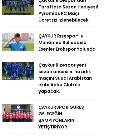
Çaykur Rizespor’dan
Taraftara Sezon Hediyesi!
Pyramids FC Maçı
Ücretsiz İzlenebilecek
ÇAYKUR Rizespor’ lu
Muhamed Buljubasic
Esenler Erokspor Yolunda
Çaykur Rizespor yeni
sezon öncesi 5. hazırlık
maçını Suudi Arabistan
ekibi Abha Club ile
yapacak.
ÇAYKURSPOR GÜREŞ
GELECEĞİN
ŞAMPİYONLARINI
YETİŞTİRİYOR