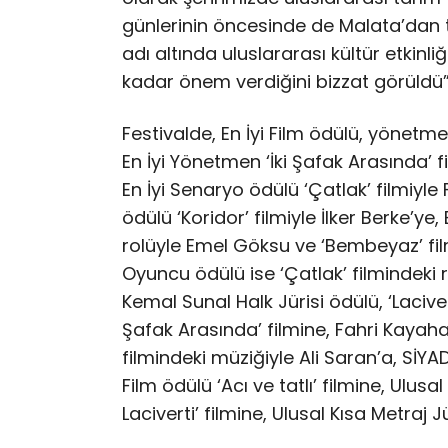
günlerinin öncesinde de Malata’dan tu
adı altında uluslararası kültür etkinl
kadar önem verdiğini bizzat görüldü”
Festivalde, En İyi Film ödülü, yönetmen
En İyi Yönetmen ‘İki Şafak Arasında’ f
En İyi Senaryo ödülü ‘Çatlak’ filmiyle
ödülü ‘Koridor’ filmiyle İlker Berke’ye
rolüyle Emel Göksu ve ‘Bembeyaz’ film
Oyuncu ödülü ise ‘Çatlak’ filmindeki r
Kemal Sunal Halk Jürisi ödülü, ‘Laciver
Şafak Arasında’ filmine, Fahri Kayah
filmindeki müziğiyle Ali Saran’a, SİYAD 
Film ödülü ‘Acı ve tatlı’ filmine, Ulusa
Laciverti’ filmine, Ulusal Kısa Metraj Jü