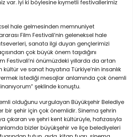
var. İyi ki böylesine kıymetli festivallerimiz
eneksel hale gelmesinden memnuniyet
rarası Film Festivali’nin geleneksel hale
everleri, sanata ilgi duyan gençlerimizi
çısından çok büyük önem taşıdığını
 Festivali’ni önümüzdeki yıllarda da artan
n kültür ve sanat hayatına Türkiye’nin insanlık
ermek istediği mesajlar anlamında çok önemli
inanıyorum” şeklinde konuştu.
 önemli olduğunu vurgulayan Büyükşehir Belediye
r bir şehir için çok önemlidir. Sinema şehrin
ya çıkaran ve şehri kent kültürüyle, hafızasıyla
u anlamda bizler büyükşehir ve ilçe belediyeleri
fuarından tutun, gıda, kitap fuarı, sinema