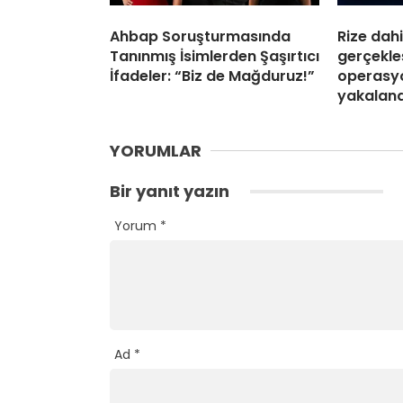
Ahbap Soruşturmasında
Rize dahi
Tanınmış İsimlerden Şaşırtıcı
gerçekleş
İfadeler: “Biz de Mağduruz!”
operasyo
yakaland
YORUMLAR
Bir yanıt yazın
Yorum
*
Ad
*