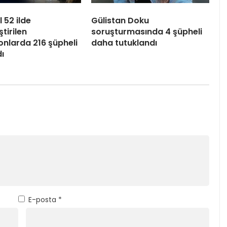
l 52 ilde
Gülistan Doku
tirilen
soruşturmasında 4 şüpheli
nlarda 216 şüpheli
daha tutuklandı
ı
E-posta
*