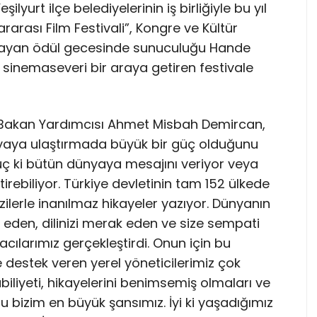
ilyurt ilçe belediyelerinin iş birliğiyle bu yıl
arası Film Festivali”, Kongre ve Kültür
başlayan ödül gecesinde sunuculuğu Hande
 sinemaseveri bir araya getiren festivale
m Bakan Yardımcısı Ahmet Misbah Demircan,
ünyaya ulaştırmada büyük bir güç olduğunu
üç ki bütün dünyaya mesajını veriyor veya
rebiliyor. Türkiye devletinin tam 152 ülkede
ilerle inanılmaz hikayeler yazıyor. Dünyanın
ip eden, dilinizi merak eden ve size sempati
cılarımız gerçekleştirdi. Onun için bu
re destek veren yerel yöneticilerimiz çok
abiliyeti, hikayelerini benimsemiş olmaları ve
 bu bizim en büyük şansımız. İyi ki yaşadığımız