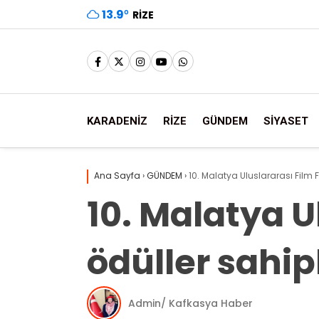
13.9
°
RIZE
KARADENİZ
RİZE
GÜNDEM
SİYASET
Ana Sayfa
›
GÜNDEM
›
10. Malatya Uluslararası Film F
10. Malatya U
ödüller sahip
Admin/ Kafkasya Haber