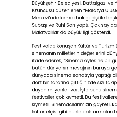
Büyükşehir Belediyesi, Battalgazi ve Yeş
10’uncusu düzenlenen “Malatya Uluslar
Merkezi’nde kırmızı halı geçişi ile 
Subaşı ve Ruhi Sarı yaptı. Çok sayıda
Malatyalılar da büyük ilgi gösterdi.
Festivalde konuşan Kültür ve Turiz
sinemanın milletlerin değerlerini d
ifade ederek, “Sinema öylesine bir g
bütün dünyanın mesajının buraya geti
dünyada sinema sanatıyla yaptığı diz
dört bir tarafına gittiğinizde sizi tak
duyan milyonlar var. İşte bunu sinema
festivaller çok kıymetli. Bu festivalle
kıymetli. Sinemacılarımızın gayreti, k
kültür elçisi gibi bunları aktarmaları