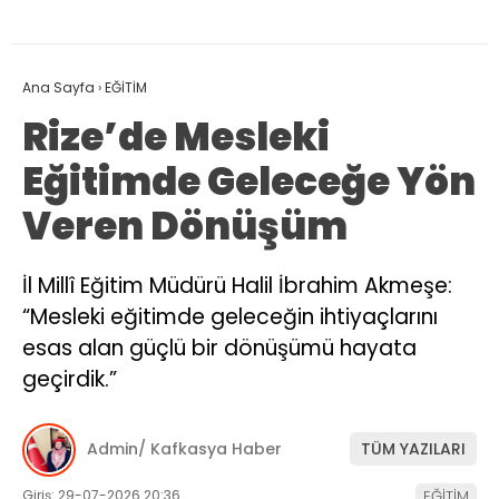
Ana Sayfa
›
EĞİTİM
Rize’de Mesleki
Eğitimde Geleceğe Yön
Veren Dönüşüm
İl Millî Eğitim Müdürü Halil İbrahim Akmeşe:
“Mesleki eğitimde geleceğin ihtiyaçlarını
esas alan güçlü bir dönüşümü hayata
geçirdik.”
Admin/ Kafkasya Haber
TÜM YAZILARI
Giriş: 29-07-2026 20:36
EĞİTİM