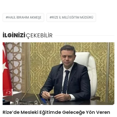
HALIL İBRAHIM AKMEŞE
RIZE İL MILLÎ EĞITIM MÜDÜRÜ
İLGİNİZİ
ÇEKEBİLİR
Rize’de Mesleki Eğitimde Geleceğe Yön Veren