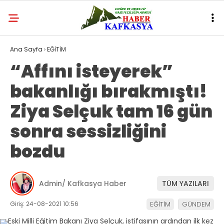
Ana Sayfa
›
EĞİTİM
“Affını isteyerek”
bakanlığı bırakmıştı!
Ziya Selçuk tam 16 gün
sonra sessizliğini
bozdu
Admin/ Kafkasya Haber
TÜM YAZILARI
Giriş: 24-08-2021 10:56
EĞİTİM
GÜNDEM