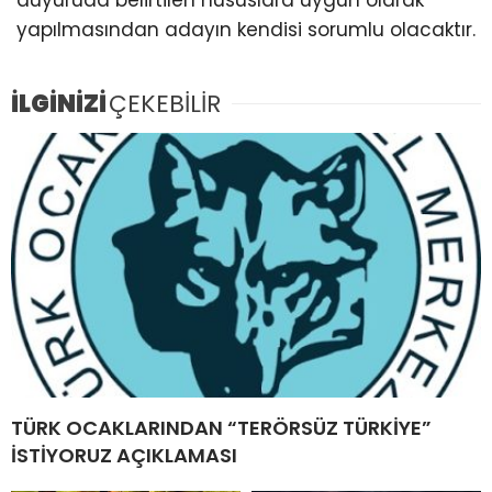
duyuruda belirtilen hususlara uygun olarak
yapılmasından adayın kendisi sorumlu olacaktır.
İLGİNİZİ
ÇEKEBİLİR
TÜRK OCAKLARINDAN “TERÖRSÜZ TÜRKİYE”
İSTİYORUZ AÇIKLAMASI