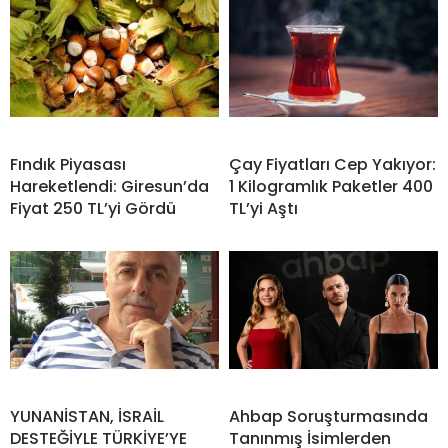
Fındık Piyasası
Çay Fiyatları Cep Yakıyor:
Hareketlendi: Giresun’da
1 Kilogramlık Paketler 400
Fiyat 250 TL’yi Gördü
TL’yi Aştı
YUNANİSTAN, İSRAİL
Ahbap Soruşturmasında
DESTEĞİYLE TÜRKİYE’YE
Tanınmış İsimlerden