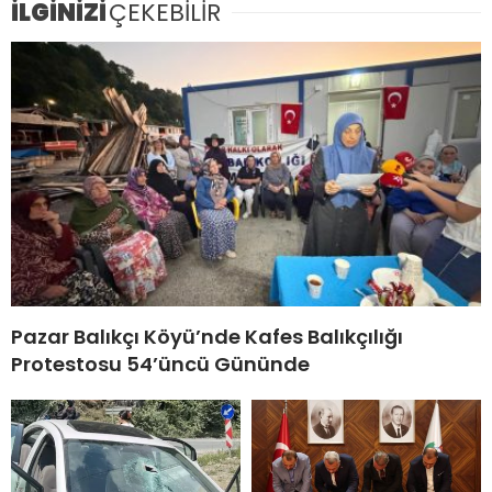
İLGİNİZİ
ÇEKEBİLİR
Pazar Balıkçı Köyü’nde Kafes Balıkçılığı
Protestosu 54’üncü Gününde