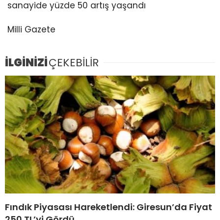
sanayide yüzde 50 artış yaşandı
Milli Gazete
İLGİNİZİ
ÇEKEBİLİR
Fındık Piyasası Hareketlendi: Giresun’da Fiyat
250 TL’yi Gördü