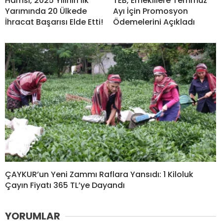
Hamsi, 2025 Yılının İlk
TEB, Emeklilere Temmuz
Yarımında 20 Ülkede
Ayı İçin Promosyon
İhracat Başarısı Elde Etti!
Ödemelerini Açıkladı
ÇAYKUR’un Yeni Zammı Raflara Yansıdı: 1 Kiloluk
Çayın Fiyatı 365 TL’ye Dayandı
YORUMLAR