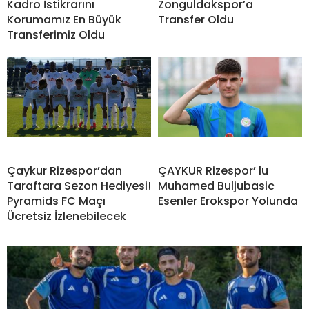
Kadro İstikrarını
Zonguldakspor’a
Korumamız En Büyük
Transfer Oldu
Transferimiz Oldu
Çaykur Rizespor’dan
ÇAYKUR Rizespor’ lu
Taraftara Sezon Hediyesi!
Muhamed Buljubasic
Pyramids FC Maçı
Esenler Erokspor Yolunda
Ücretsiz İzlenebilecek