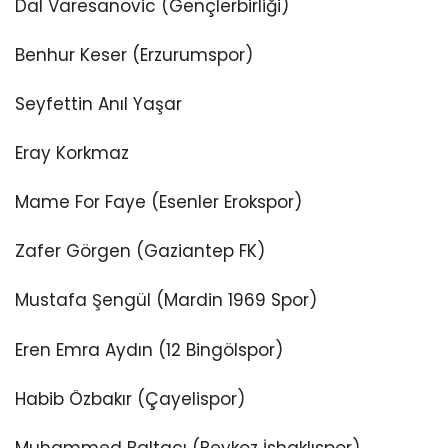
Dal Varesanovic (Gençlerbirliği)
Benhur Keser (Erzurumspor)
Seyfettin Anıl Yaşar
Eray Korkmaz
Mame For Faye (Esenler Erokspor)
Zafer Görgen (Gaziantep FK)
Mustafa Şengül (Mardin 1969 Spor)
Eren Emra Aydın (12 Bingölspor)
Habib Özbakır (Çayelispor)
Muhammed Baltacı (Beykoz İshaklıspor)