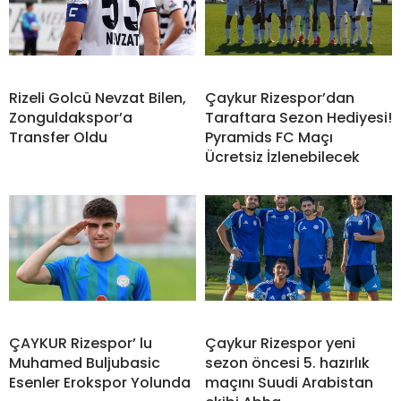
Rizeli Golcü Nevzat Bilen,
Çaykur Rizespor’dan
Zonguldakspor’a
Taraftara Sezon Hediyesi!
Transfer Oldu
Pyramids FC Maçı
Ücretsiz İzlenebilecek
ÇAYKUR Rizespor’ lu
Çaykur Rizespor yeni
Muhamed Buljubasic
sezon öncesi 5. hazırlık
Esenler Erokspor Yolunda
maçını Suudi Arabistan