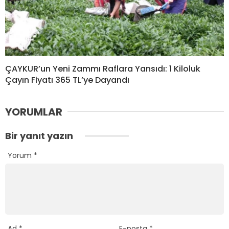
ÇAYKUR’un Yeni Zammı Raflara Yansıdı: 1 Kiloluk
Çayın Fiyatı 365 TL’ye Dayandı
YORUMLAR
Bir yanıt yazın
Yorum
*
Ad
*
E-posta
*