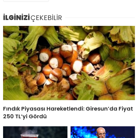
İLGİNİZİ
ÇEKEBİLİR
Fındık Piyasası Hareketlendi: Giresun’da Fiyat
250 TL’yi Gördü