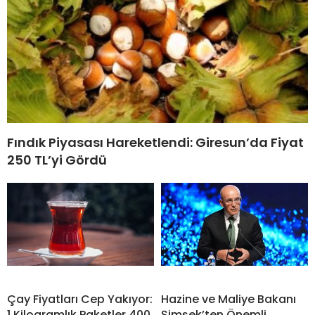
Fındık Piyasası Hareketlendi: Giresun’da Fiyat
250 TL’yi Gördü
Çay Fiyatları Cep Yakıyor:
Hazine ve Maliye Bakanı
1 Kilogramlık Paketler 400
Şimşek’ten Önemli