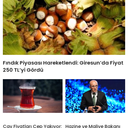
Fındık Piyasası Hareketlendi: Giresun’da Fiyat
250 TL’yi Gördü
Çay Fiyatları Cep Yakıyor:
Hazine ve Maliye Bakanı