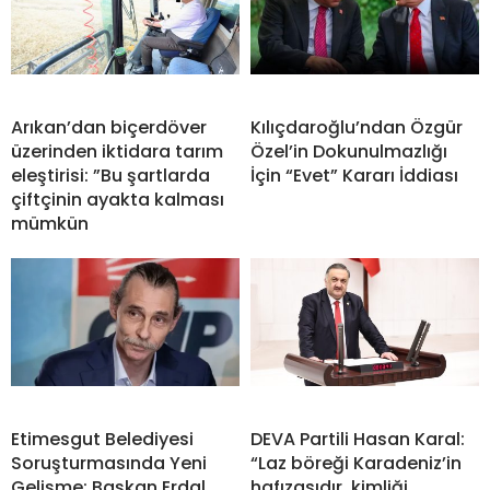
Arıkan’dan biçerdöver
Kılıçdaroğlu’ndan Özgür
üzerinden iktidara tarım
Özel’in Dokunulmazlığı
eleştirisi: ”Bu şartlarda
İçin “Evet” Kararı İddiası
çiftçinin ayakta kalması
mümkün
Etimesgut Belediyesi
DEVA Partili Hasan Karal:
Soruşturmasında Yeni
“Laz böreği Karadeniz’in
Gelişme: Başkan Erdal
hafızasıdır, kimliği