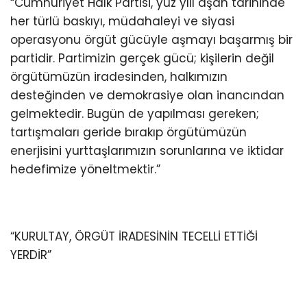
“Cumhuriyet Halk Partisi, yüz yılı aşan tarihinde
her türlü baskıyı, müdahaleyi ve siyasi
operasyonu örgüt gücüyle aşmayı başarmış bir
partidir. Partimizin gerçek gücü; kişilerin değil
örgütümüzün iradesinden, halkımızın
desteğinden ve demokrasiye olan inancından
gelmektedir. Bugün de yapılması gereken;
tartışmaları geride bırakıp örgütümüzün
enerjisini yurttaşlarımızın sorunlarına ve iktidar
hedefimize yöneltmektir.”
“KURULTAY, ÖRGÜT İRADESİNİN TECELLİ ETTİĞİ
YERDİR”