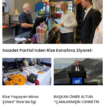
Saadet Partisi’nden Rize Esnafına Ziyaret:
Rize Yaşayan Miras
BAŞKAN ÖMER ALTUN:
Şöleni” Rize’de İlgi
“ÇAMLıHEMŞİN CENNETİN