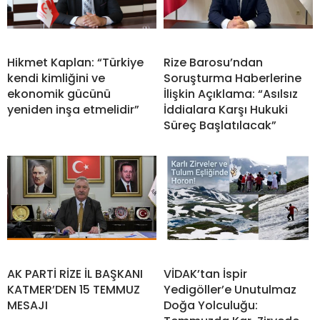
Hikmet Kaplan: “Türkiye
Rize Barosu’ndan
kendi kimliğini ve
Soruşturma Haberlerine
ekonomik gücünü
İlişkin Açıklama: “Asılsız
yeniden inşa etmelidir”
İddialara Karşı Hukuki
Süreç Başlatılacak”
AK PARTİ RİZE İL BAŞKANI
VİDAK’tan İspir
KATMER’DEN 15 TEMMUZ
Yedigöller’e Unutulmaz
MESAJI
Doğa Yolculuğu: