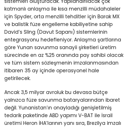
sistemleri oluşturacak. Yapılandırılacak çok
katmanlı anlaşma ile kısa menzilli müdahaleler
için Spyder, orta menzilli tehditler için Barak MX
ve balistik füze engelleme kabiliyetine sahip
David’s Sling (Davut Sapanı) sistemlerinin
entegrasyonu hedefleniyor. Anlaşma şartlarına
göre Yunan savunma sanayii şirketleri üretim
sürecinde en az %25 oranında pay sahibi olacak
ve tüm sistem sözleşmenin imzalanmasından
itibaren 35 ay içinde operasyonel hale
getirilecek.
Ancak 3,5 milyar avroluk bu devasa bütçe
yalnızca füze savunma bataryalarından ibaret
değil. Yunanistan’ın onayladığı genişletilmiş
tedarik paketinde ABD yapımı V-BAT ile İsrail
üretimi Heron İHA’larının yanı sıra, Brezilya imzalı