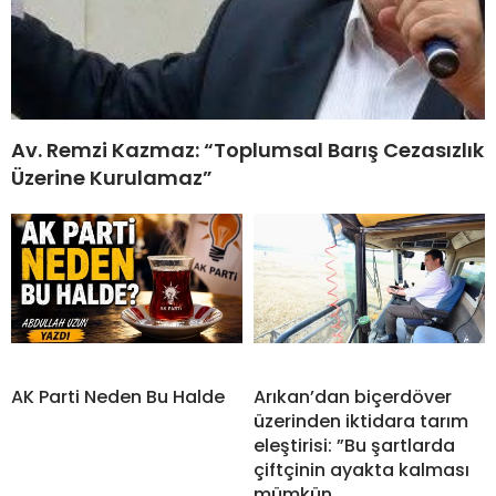
Av. Remzi Kazmaz: “Toplumsal Barış Cezasızlık
Üzerine Kurulamaz”
AK Parti Neden Bu Halde
Arıkan’dan biçerdöver
üzerinden iktidara tarım
eleştirisi: ”Bu şartlarda
çiftçinin ayakta kalması
mümkün