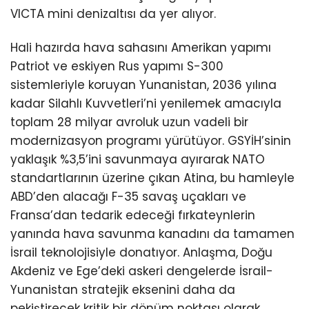
VICTA mini denizaltısı da yer alıyor.
Hali hazırda hava sahasını Amerikan yapımı
Patriot ve eskiyen Rus yapımı S-300
sistemleriyle koruyan Yunanistan, 2036 yılına
kadar Silahlı Kuvvetleri’ni yenilemek amacıyla
toplam 28 milyar avroluk uzun vadeli bir
modernizasyon programı yürütüyor. GSYİH’sinin
yaklaşık %3,5’ini savunmaya ayırarak NATO
standartlarının üzerine çıkan Atina, bu hamleyle
ABD’den alacağı F-35 savaş uçakları ve
Fransa’dan tedarik edeceği fırkateynlerin
yanında hava savunma kanadını da tamamen
İsrail teknolojisiyle donatıyor. Anlaşma, Doğu
Akdeniz ve Ege’deki askeri dengelerde İsrail-
Yunanistan stratejik eksenini daha da
pekiştirecek kritik bir dönüm noktası olarak