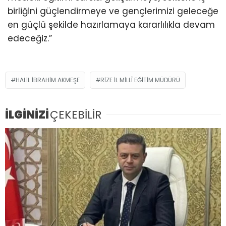
birliğini güçlendirmeye ve gençlerimizi geleceğe
en güçlü şekilde hazırlamaya kararlılıkla devam
edeceğiz.”
HALIL İBRAHIM AKMEŞE
RIZE İL MILLÎ EĞITIM MÜDÜRÜ
İLGİNİZİ
ÇEKEBİLİR