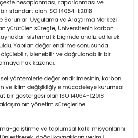
ölçekte hesaplanması, raporlanması ve
bir standart olan ISO 14064-1:2018
re Sorunları Uygulama ve Araştırma Merkezi
an yürütülen süreçte, Üniversitenin karbon
n kaynakları sistematik biçimde analiz edilerek
ruldu. Yapılan değerlendirme sonucunda
çülebilir, izlenebilir ve doğrulanabilir bir
 almaya hak kazandı.
imsel yöntemlerle değerlendirilmesinin, karbon
nin ve iklim değişikliğiyle mücadeleye kurumsal
t bir göstergesi olan ISO 14064-1:2018
 yaklaşımının yönetim süreçlerine
ırma-geliştirme ve toplumsal katkı misyonlarını
bütünleştirerek, doğal kaynakların verimli