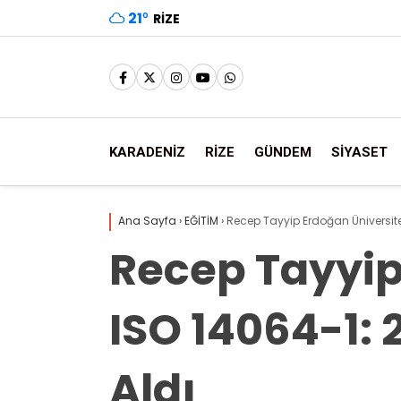
21
°
RIZE
KARADENİZ
RİZE
GÜNDEM
SİYASET
Ana Sayfa
›
EĞİTİM
›
Recep Tayyip Erdoğan Üniversitesi
Recep Tayyip 
ISO 14064-1: 
Aldı