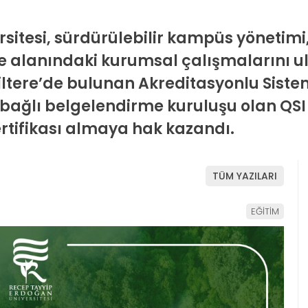
sitesi, sürdürülebilir kampüs yönetimi
le alanındaki kurumsal çalışmalarını u
iltere’de bulunan Akreditasyonlu Sist
a bağlı belgelendirme kuruluşu olan QSI
rtifikası almaya hak kazandı.
TÜM YAZILARI
EĞİTİM