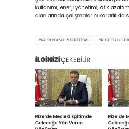
kullanımı, enerji yönetimi, atık azal
alanlarında çalışmalarını kararlılık
KARBON AYAK IZI SERTIFIKASI
RECEP TAYYIP E
İLGİNİZİ
ÇEKEBİLİR
Rize’de Mesleki Eğitimde
Rize’de 
Geleceğe Yön Veren
Geleceğ