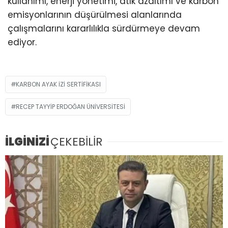
kullanımı, enerji yönetimi, atık azaltımı ve karbon
emisyonlarının düşürülmesi alanlarında
çalışmalarını kararlılıkla sürdürmeye devam
ediyor.
KARBON AYAK IZI SERTIFIKASI
RECEP TAYYIP ERDOĞAN ÜNIVERSITESI
İLGİNİZİ
ÇEKEBİLİR