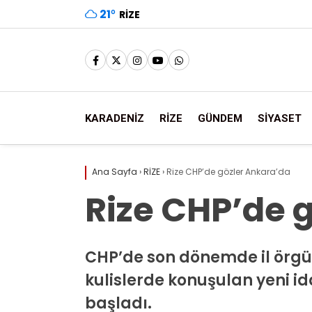
21
°
RIZE
KARADENİZ
RİZE
GÜNDEM
SİYASET
Ana Sayfa
›
RİZE
›
Rize CHP’de gözler Ankara’da
Rize CHP’de 
CHP’de son dönemde il örgüt
kulislerde konuşulan yeni id
başladı.