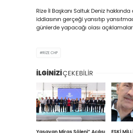
Rize İl Başkanı Saltuk Deniz hakkında
iddiasının gerçeği yansıtıp yansıtma
günlerde yapacağı olası açıklamalarl
RIZE CHP
İLGİNİZİ
ÇEKEBİLİR
Yaşayan Miras Şöleni” Açılışı
ESKİ MİL