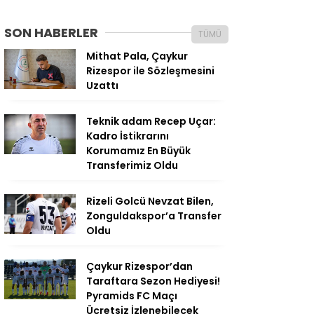
SON HABERLER
TÜMÜ
Mithat Pala, Çaykur
Rizespor ile Sözleşmesini
Uzattı
Teknik adam Recep Uçar:
Kadro İstikrarını
Korumamız En Büyük
Transferimiz Oldu
Rizeli Golcü Nevzat Bilen,
Zonguldakspor’a Transfer
Oldu
Çaykur Rizespor’dan
Taraftara Sezon Hediyesi!
Pyramids FC Maçı
Ücretsiz İzlenebilecek