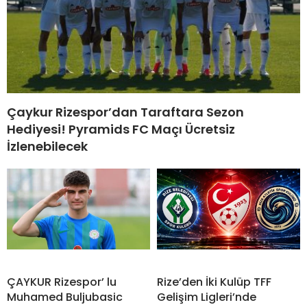
Çaykur Rizespor’dan Taraftara Sezon
Hediyesi! Pyramids FC Maçı Ücretsiz
İzlenebilecek
ÇAYKUR Rizespor’ lu
Rize’den İki Kulüp TFF
Muhamed Buljubasic
Gelişim Ligleri’nde