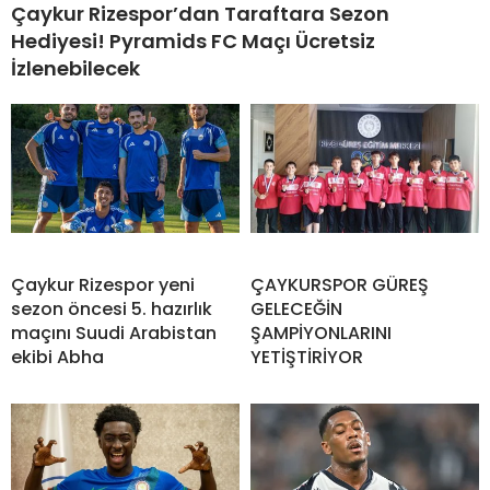
Çaykur Rizespor’dan Taraftara Sezon
Hediyesi! Pyramids FC Maçı Ücretsiz
İzlenebilecek
Çaykur Rizespor yeni
ÇAYKURSPOR GÜREŞ
sezon öncesi 5. hazırlık
GELECEĞİN
maçını Suudi Arabistan
ŞAMPİYONLARINI
ekibi Abha
YETİŞTİRİYOR