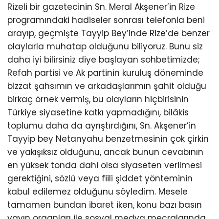
Rizeli bir gazetecinin Sn. Meral Akşener’in Rize
programındaki hadiseler sonrası telefonla beni
arayıp, geçmişte Tayyip Bey’inde Rize’de benzer
olaylarla muhatap olduğunu biliyoruz. Bunu siz
daha iyi bilirsiniz diye başlayan sohbetimizde;
Refah partisi ve Ak partinin kuruluş döneminde
bizzat şahsımın ve arkadaşlarımın şahit olduğu
birkaç örnek vermiş, bu olayların hiçbirisinin
Türkiye siyasetine katkı yapmadığını, bilâkis
toplumu daha da ayrıştırdığını, Sn. Akşener’in
Tayyip bey Netanyahu benzetmesinin çok çirkin
ve yakışıksız olduğunu, ancak bunun cevabının
en yüksek tonda dahi olsa siyaseten verilmesi
gerektiğini, sözlü veya fiili şiddet yönteminin
kabul edilemez olduğunu söyledim. Mesele
tamamen bundan ibaret iken, konu bazı basın
yayın organları ile sosyal medya mecralarında