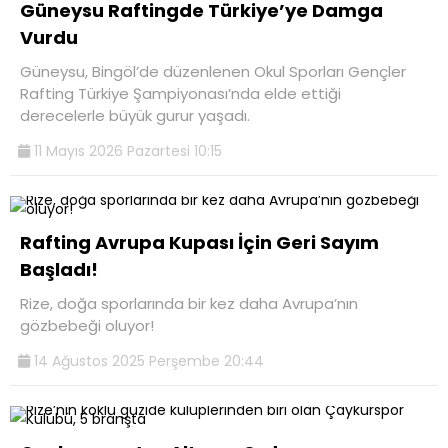
Güneysu Raftingde Türkiye’ye Damga
Vurdu
Güneysu, Bingöl’de düzenlenen Okul Sporları Gençler
Rafting Türkiye Şampiyonası’nda elde ettiği
derecelerle büyük gurur yaşadı.
11 Mayıs 2026 Pazartesi 10:15
Rafting Avrupa Kupası İçin Geri Sayım
Başladı!
Rize, doğa sporlarında bir kez daha Avrupa’nın
gözbebeği oluyor!
14 Ağustos 2025 Perşembe 20:44