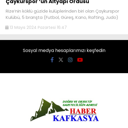
Çaykurspor ’un Altyapı Ordusu
Rize’nin köklü güzide kulüplerinden biri olan Çaykurspor
Kulübü, 5 branşta (Futbol, Güreş, Kano, Rafting, Judo)
13 Mayıs 2024 Pazartesi 16:47
Sosyal medya hesaplarımızı keşfedin