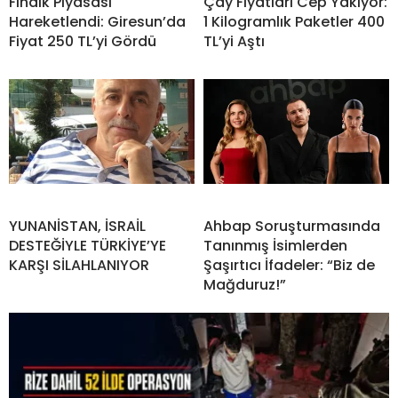
Fındık Piyasası
Çay Fiyatları Cep Yakıyor:
Hareketlendi: Giresun’da
1 Kilogramlık Paketler 400
Fiyat 250 TL’yi Gördü
TL’yi Aştı
YUNANİSTAN, İSRAİL
Ahbap Soruşturmasında
DESTEĞİYLE TÜRKİYE’YE
Tanınmış İsimlerden
KARŞI SİLAHLANIYOR
Şaşırtıcı İfadeler: “Biz de
Mağduruz!”