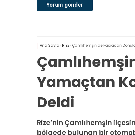
Ana Sayfa
›
RİZE
›
Çamlıhemşin’de Faciadan Dönüld
Çamlıhemşin
Yamaçtan Ko
Deldi
Rize’nin Çamlıhemşin ilçes
bölgede bulunan bir otomob