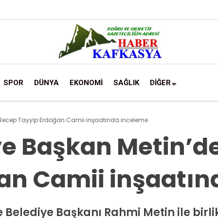
SPOR
DÜNYA
EKONOMİ
SAĞLIK
DİĞER
 Recep Tayyip Erdoğan Camii inşaatında inceleme
ve Başkan Metin’d
an Camii inşaatın
 Belediye Başkanı Rahmi Metin ile birlik