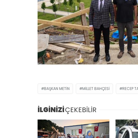
BAŞKAN METIN
MİLLET BAHÇESİ
RECEP T
İLGİNİZİ
ÇEKEBİLİR