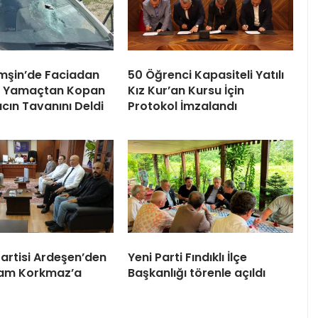
mşin’de Faciadan
50 Öğrenci Kapasiteli Yatılı
! Yamaçtan Kopan
Kız Kur’an Kursu İçin
cın Tavanını Deldi
Protokol İmzalandı
artisi Ardeşen’den
Yeni Parti Fındıklı İlçe
am Korkmaz’a
Başkanlığı törenle açıldı