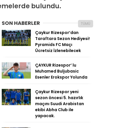
emelerde bulundu.
SON HABERLER
TÜMÜ
Çaykur Rizespor’dan
Taraftara Sezon Hediyesi!
Pyramids FC Maçı
Ücretsiz İzlenebilecek
ÇAYKUR Rizespor’ lu
Muhamed Buljubasic
Esenler Erokspor Yolunda
Çaykur Rizespor yeni
sezon öncesi 5. hazırlık
maçını Suudi Arabistan
ekibi Abha Club ile
yapacak.