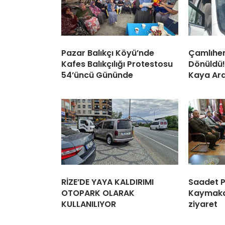
Pazar Balıkçı Köyü’nde
Çamlıhe
Kafes Balıkçılığı Protestosu
Dönüldü
54’üncü Gününde
Kaya Ara
RİZE’DE YAYA KALDIRIMI
Saadet P
OTOPARK OLARAK
Kaymak
KULLANILIYOR
ziyaret