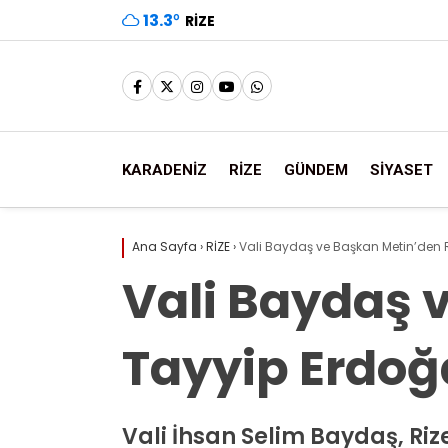
13.3
°
RIZE
KARADENİZ
RİZE
GÜNDEM
SİYASET
Ana Sayfa
›
RİZE
›
Vali Baydaş ve Başkan Metin’den
Vali Baydaş 
Tayyip Erdoğ
Vali İhsan Selim Baydaş, Rize