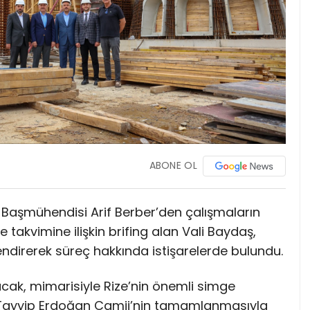
ABONE OL
a Başmühendisi Arif Berber’den çalışmaların
e takvimine ilişkin brifing alan Vali Baydaş,
endirerek süreç hakkında istişarelerde bulundu.
tacak, mimarisiyle Rize’nin önemli simge
p Tayyip Erdoğan Camii’nin tamamlanmasıyla