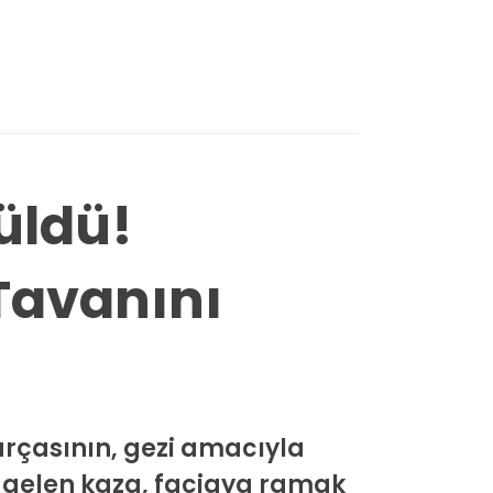
üldü!
Tavanını
rçasının, gezi amacıyla
 gelen kaza, faciaya ramak