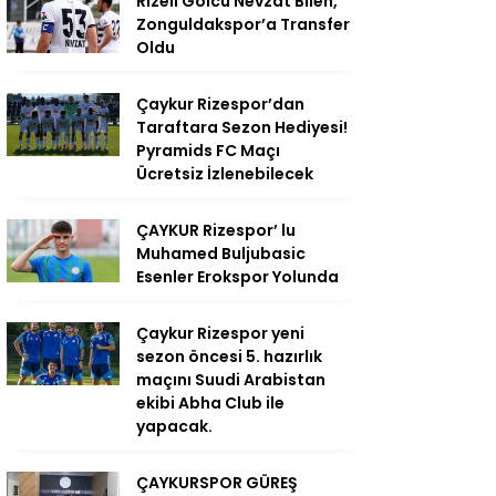
Rizeli Golcü Nevzat Bilen,
Zonguldakspor’a Transfer
Oldu
Çaykur Rizespor’dan
Taraftara Sezon Hediyesi!
Pyramids FC Maçı
Ücretsiz İzlenebilecek
ÇAYKUR Rizespor’ lu
Muhamed Buljubasic
Esenler Erokspor Yolunda
Çaykur Rizespor yeni
sezon öncesi 5. hazırlık
maçını Suudi Arabistan
ekibi Abha Club ile
yapacak.
ÇAYKURSPOR GÜREŞ