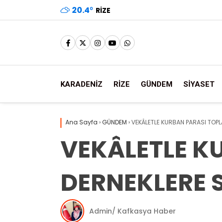
20.4
°
RIZE
KARADENİZ
RİZE
GÜNDEM
SİYASET
Ana Sayfa
›
GÜNDEM
›
VEKÂLETLE KURBAN PARASI TOPL
VEKÂLETLE K
DERNEKLERE S
Admin/ Kafkasya Haber