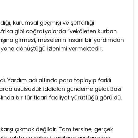
ğı, kurumsal geçmişi ve şeffaflığı
 Afrika gibi coğrafyalarda “vekâleten kurban
arışına girmesi, meselenin insani bir yardımdan
syona dönüştüğü izlenimi vermektedir.
ı. Yardım adı altında para toplayıp farklı
larda usulsüzlük iddiaları gündeme geldi. Bazı
nda bir tür ticari faaliyet yürüttüğü görüldü.
karşı çıkmak değildir. Tam tersine, gerçek
çin sahte ve şaibeli yapıların ayıklanması