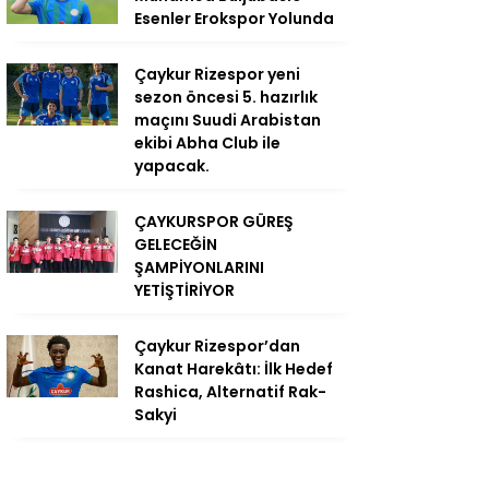
Esenler Erokspor Yolunda
Çaykur Rizespor yeni
sezon öncesi 5. hazırlık
maçını Suudi Arabistan
ekibi Abha Club ile
yapacak.
ÇAYKURSPOR GÜREŞ
GELECEĞİN
ŞAMPİYONLARINI
YETİŞTİRİYOR
Çaykur Rizespor’dan
Kanat Harekâtı: İlk Hedef
Rashica, Alternatif Rak-
Sakyi