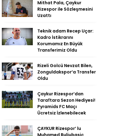
Mithat Pala, Çaykur
Rizespor ile Sözleşmesini
Uzattı
Teknik adam Recep Uçar:
Kadro İstikrarını
Korumamız En Büyük
Transferimiz Oldu
Rizeli Golcü Nevzat Bilen,
Zonguldakspor’a Transfer
Oldu
Çaykur Rizespor’dan
Taraftara Sezon Hediyesi!
Pyramids FC Maçı
Ücretsiz İzlenebilecek
ÇAYKUR Rizespor’ lu
Muhamed Buljubasic