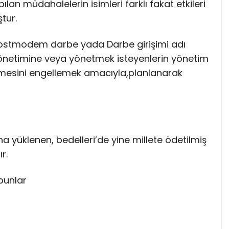
an müdahalelerin isimleri farklı fakat etkileri
tur.
postmodem darbe yada Darbe girişimi adı
 yönetimine veya yönetmek isteyenlerin yönetim
mesini engellemek amacıyla,planlanarak
ına yüklenen, bedelleri’de yine millete ödetilmiş
r.
 bunlar