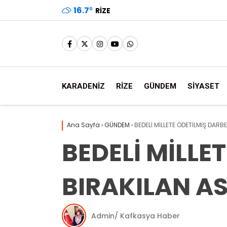
16.7
°
RIZE
KARADENİZ
RİZE
GÜNDEM
SİYASET
Ana Sayfa
›
GÜNDEM
›
BEDELİ MİLLETE ÖDETİLMİŞ DARBE
BEDELİ MİLLE
BIRAKILAN ASİ
Admin/ Kafkasya Haber