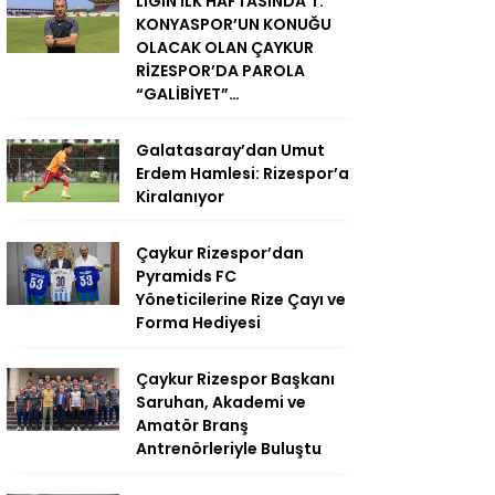
LİGİN İLK HAFTASINDA T.
KONYASPOR’UN KONUĞU
OLACAK OLAN ÇAYKUR
RİZESPOR’DA PAROLA
“GALİBİYET”…
Galatasaray’dan Umut
Erdem Hamlesi: Rizespor’a
Kiralanıyor
Çaykur Rizespor’dan
Pyramids FC
Yöneticilerine Rize Çayı ve
Forma Hediyesi
Çaykur Rizespor Başkanı
Saruhan, Akademi ve
Amatör Branş
Antrenörleriyle Buluştu