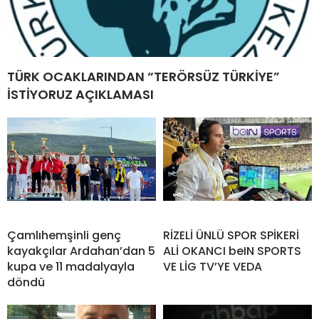
TÜRK OCAKLARINDAN “TERÖRSÜZ TÜRKİYE”
İSTİYORUZ AÇIKLAMASI
Çamlıhemşinli genç
RİZELİ ÜNLÜ SPOR SPİKERİ
kayakçılar Ardahan’dan 5
ALİ OKANCI beIN SPORTS
kupa ve 11 madalyayla
VE LİG TV’YE VEDA
döndü