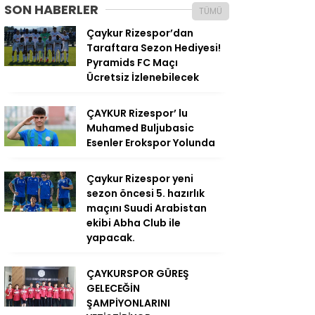
SON HABERLER
TÜMÜ
Çaykur Rizespor’dan
Taraftara Sezon Hediyesi!
Pyramids FC Maçı
Ücretsiz İzlenebilecek
ÇAYKUR Rizespor’ lu
Muhamed Buljubasic
Esenler Erokspor Yolunda
Çaykur Rizespor yeni
sezon öncesi 5. hazırlık
maçını Suudi Arabistan
ekibi Abha Club ile
yapacak.
ÇAYKURSPOR GÜREŞ
GELECEĞİN
ŞAMPİYONLARINI