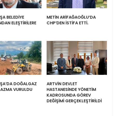
ŞA BELEDİYE
METİN ARİFAĞAOĞLU’DA
DAN ELEŞTİRİLERE
CHP’DEN İSTİFA ETTİ.
ŞA’DA DOĞALGAZ
ARTVİN DEVLET
 KAZMA VURULDU
HASTANESİNDE YÖNETİM
KADROSUNDA GÖREV
DEĞİŞİMİ GERÇEKLEŞTİRİLDİ