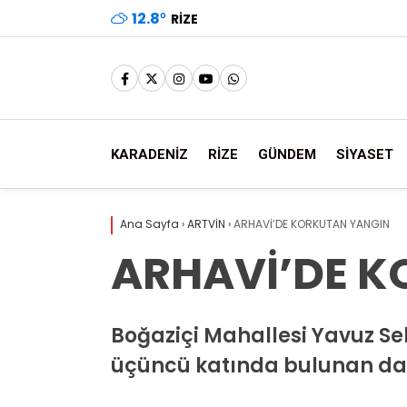
12.8
°
RIZE
KARADENİZ
RİZE
GÜNDEM
SİYASET
Ana Sayfa
›
ARTVİN
›
ARHAVİ’DE KORKUTAN YANGIN
ARHAVİ’DE 
Boğaziçi Mahallesi Yavuz Se
üçüncü katında bulunan dai