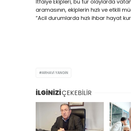
İtfaiye Ekipleri, bu tür olaylarda va
aramasının, ekiplerin hızlı ve etkili 
“Acil durumlarda hızlı ihbar hayat ku
ARHAVI YANGIN
İLGİNİZİ
ÇEKEBİLİR