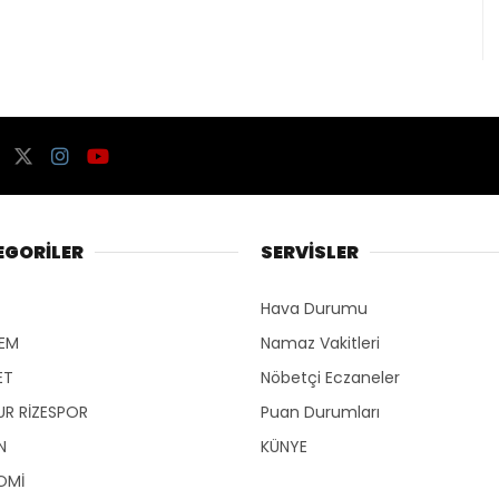
EGORİLER
SERVİSLER
Hava Durumu
EM
Namaz Vakitleri
ET
Nöbetçi Eczaneler
R RİZESPOR
Puan Durumları
N
KÜNYE
OMİ