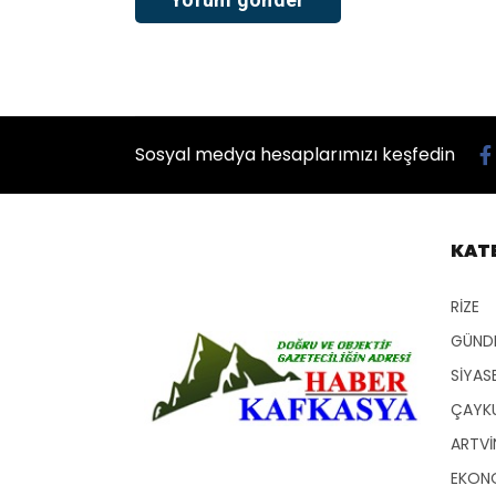
Sosyal medya hesaplarımızı keşfedin
KAT
RİZE
GÜND
SİYAS
ÇAYKU
ARTVİ
EKON