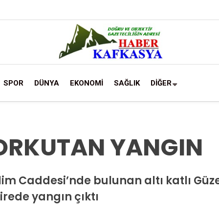
SPOR
DÜNYA
EKONOMİ
SAĞLIK
DİĞER
KORKUTAN YANGIN
lim Caddesi’nde bulunan altı katlı Gü
rede yangın çıktı