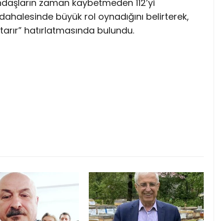
tandaşların zaman kaybetmeden 112’yi
müdahalesinde büyük rol oynadığını belirterek,
rtarır” hatırlatmasında bulundu.