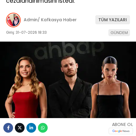
cezalandırılmasını istedi.
Admin/ Kafkasya Haber
TÜM YAZILARI
Giriş: 31-07-2026 18:33
GÜNDEM
ABONE OL