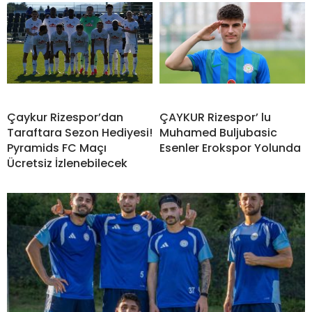
Çaykur Rizespor’dan
ÇAYKUR Rizespor’ lu
Taraftara Sezon Hediyesi!
Muhamed Buljubasic
Pyramids FC Maçı
Esenler Erokspor Yolunda
Ücretsiz İzlenebilecek