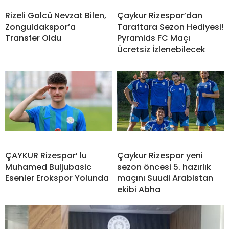
Rizeli Golcü Nevzat Bilen,
Çaykur Rizespor’dan
Zonguldakspor’a
Taraftara Sezon Hediyesi!
Transfer Oldu
Pyramids FC Maçı
Ücretsiz İzlenebilecek
ÇAYKUR Rizespor’ lu
Çaykur Rizespor yeni
Muhamed Buljubasic
sezon öncesi 5. hazırlık
Esenler Erokspor Yolunda
maçını Suudi Arabistan
ekibi Abha