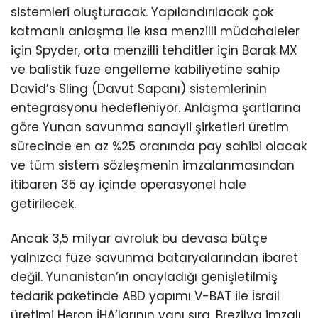
sistemleri oluşturacak. Yapılandırılacak çok
katmanlı anlaşma ile kısa menzilli müdahaleler
için Spyder, orta menzilli tehditler için Barak MX
ve balistik füze engelleme kabiliyetine sahip
David’s Sling (Davut Sapanı) sistemlerinin
entegrasyonu hedefleniyor. Anlaşma şartlarına
göre Yunan savunma sanayii şirketleri üretim
sürecinde en az %25 oranında pay sahibi olacak
ve tüm sistem sözleşmenin imzalanmasından
itibaren 35 ay içinde operasyonel hale
getirilecek.
Ancak 3,5 milyar avroluk bu devasa bütçe
yalnızca füze savunma bataryalarından ibaret
değil. Yunanistan’ın onayladığı genişletilmiş
tedarik paketinde ABD yapımı V-BAT ile İsrail
üretimi Heron İHA’larının yanı sıra, Brezilya imzalı