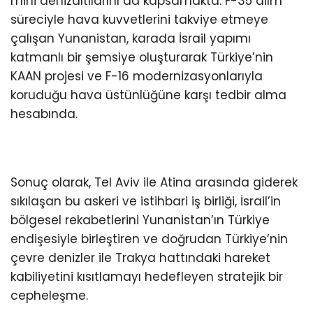
mini denizaltılarını da kapsamakta. F-35 alım
süreciyle hava kuvvetlerini takviye etmeye
çalışan Yunanistan, karada İsrail yapımı
katmanlı bir şemsiye oluşturarak Türkiye’nin
KAAN projesi ve F-16 modernizasyonlarıyla
koruduğu hava üstünlüğüne karşı tedbir alma
hesabında.
Sonuç olarak, Tel Aviv ile Atina arasında giderek
sıkılaşan bu askeri ve istihbari iş birliği, İsrail’in
bölgesel rekabetlerini Yunanistan’ın Türkiye
endişesiyle birleştiren ve doğrudan Türkiye’nin
çevre denizler ile Trakya hattındaki hareket
kabiliyetini kısıtlamayı hedefleyen stratejik bir
cepheleşme.