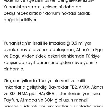
Akdeniz ve Ege’deki askeri dengelerde İsrail-
Yunanistan stratejik eksenini daha da
pekiştirecek kritik bir dönüm noktası olarak
değerlendiriliyor.
Yunanistan’ın İsrail ile imzaladığı 3,5 milyar
avroluk hava savunma anlaşması, Atina’nın Ege
ve Doğu Akdeniz’deki askeri denklemde Türkiye
karşısında zayıf durumunu gidermeye yönelik
bir hamle.
Zira, son yıllarda Türkiye’nin yerli ve milli
imkanlarla geliştirdiği Bayraktar TB2, ANKA, Akıncı
ve KIZILELMA gibi İHA/SİHA sistemlerinin yanı sıra
Tayfun, Atmaca ve SOM gibi uzun menzilli
hassas güdümlü mühimmatlarla sağladığı ezici