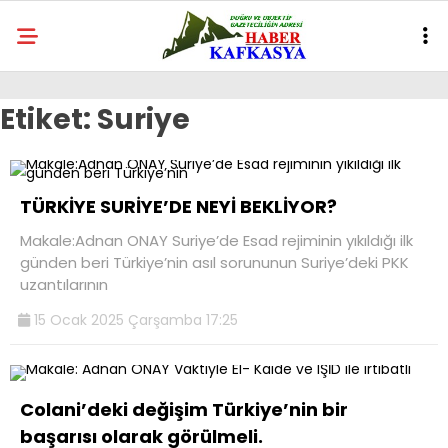
Etiket:
Suriye
TÜRKİYE SURİYE’DE NEYİ BEKLİYOR?
Makale:Adnan ONAY Suriye’de Esad rejiminin yıkıldığı ilk
günden beri Türkiye’nin asıl sorununun Suriye’deki PKK
uzantılarının
15 Ocak 2025 Çarşamba 17:25
Colani’deki değişim Türkiye’nin bir
başarısı olarak görülmeli.