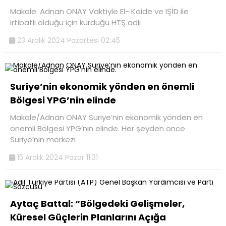
Makale: Adnan ONAY Vaktiyle El- Kaide ve IŞİD ile
irtibatlı olduğu için kurduğu HTŞ adlı
23 Aralık 2024 Pazartesi 02:45
Suriye’nin ekonomik yönden en önemli
Bölgesi YPG’nin elinde
Makale/Adnan ONAY Suriye’nin ekonomik yönden en
önemli Bölgesi YPG’nin elinde. Her şeyden önce
Suriye’nin merkezi
15 Aralık 2024 Pazar 11:31
Aytaç Battal: “Bölgedeki Gelişmeler,
Küresel Güçlerin Planlarını Açığa