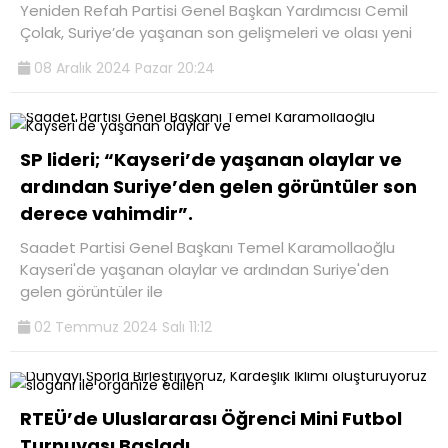
Yeniden Refah Partisi Genel Başkan Yardımcısı Cemil
Çolak, Suriye’de yaşanan son gelişmeleri ve olası yeni
08 Aralık 2024 Pazar 20:24
SP lideri; “Kayseri’de yaşanan olaylar ve
ardından Suriye’den gelen görüntüler son
derece vahimdir”.
Saadet Partisi Genel Başkanı Temel Karamollaoğlu
Kayseri'de yaşanan olaylar ve ardından Suriye'den
gelen görüntüler ile
02 Temmuz 2024 Salı 11:12
RTEÜ’de Uluslararası Öğrenci Mini Futbol
Turnuvası Başladı