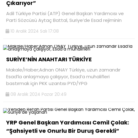
Çıkarıyor”
Adil Türkiye Partisi (ATP) Genel Başkan Yardımcısı ve
Parti Sözcüsü Aytaç Battal, Suriye’de Esad rejiminin
10 Aralık 2024 Salı 17:08
SURİYE’NİN ANAHTARI TÜRKİYE
Makale/Haber;Adnan ONAY Türkiye, uzun zamandır
Esad’la anlaşmaya çalışıyor, Esad’a muhalifleri
bastırmak için PKK uzantısı PYD/YPG
08 Aralık 2024 Pazar 20:49
YRP Genel Başkan Yardımcısı Cemil Çolak:
“Şahsiyetli ve Onurlu Bir Duruş Gerekli”