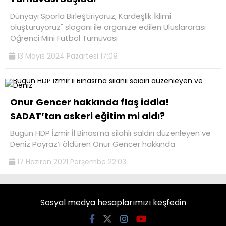
Dünyayı Sporla Birleştiriyoruz, Kardeşlik İklimi
oluşturuyoruz" sloganı ile organize edilen Uluslararası
Öğrenci Mini Futbol Turnuvası
13 Mayıs 2024 Pazartesi 17:09
Onur Gencer hakkında flaş iddia!
SADAT’tan askeri eğitim mi aldı?
Bugün HDP İzmir İl Binası’na silahlı saldırı düzenleyen ve
Deniz Poyraz’ı öldüren Onur Gencer hakkında
17 Haziran 2021 Perşembe 22:03
Sosyal medya hesaplarımızı keşfedin