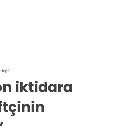
değil”
n iktidara
ftçinin
”