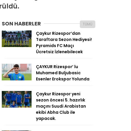
rüldü.
SON HABERLER
TÜMÜ
Çaykur Rizespor’dan
Taraftara Sezon Hediyesi!
Pyramids FC Maçı
Ücretsiz İzlenebilecek
ÇAYKUR Rizespor’ lu
Muhamed Buljubasic
Esenler Erokspor Yolunda
Çaykur Rizespor yeni
sezon öncesi 5. hazırlık
maçını Suudi Arabistan
ekibi Abha Club ile
yapacak.