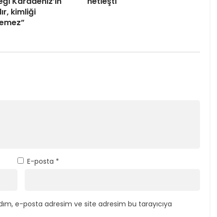
eği Karadeniz’in
netleşti
ır, kimliği
ilemez”
E-posta
*
dım, e-posta adresim ve site adresim bu tarayıcıya