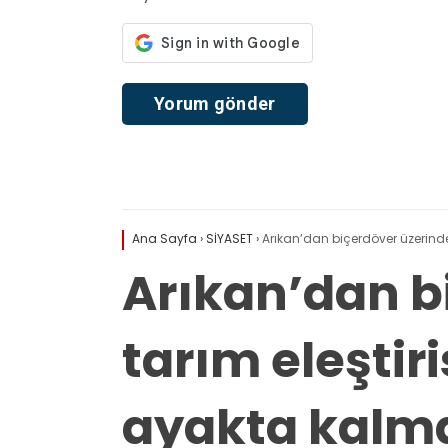
Ana Sayfa
›
SİYASET
›
Arıkan’dan biçerdöver üzerinde
Arıkan’dan b
tarım eleştiri
ayakta kalm