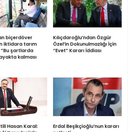
an biçerdöver
Kılıçdaroğlu’ndan Özgür
n iktidara tarım
Özel’in Dokunulmazlığı İçin
i: ”Bu şartlarda
“Evet” Kararı İddiası
n ayakta kalması
ili Hasan Karal:
Erdal Beşikçioğlu’nun kararı