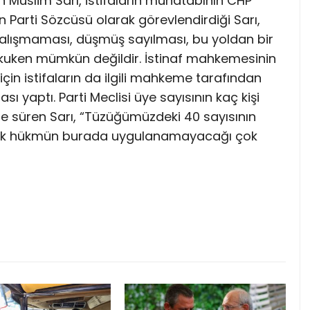
 Müslim Sarı, istifaların muhatabının CHP
n Parti Sözcüsü olarak görevlendirdiği Sarı,
in çalışmaması, düşmüş sayılması, bu yoldan bir
kuken mümkün değildir. İstinaf mahkemesinin
için istifaların da ilgili mahkeme tarafından
ı yaptı. Parti Meclisi üye sayısının kaç kişi
ne süren Sarı, “Tüzüğümüzdeki 40 sayısının
cak hükmün burada uygulanamayacağı çok