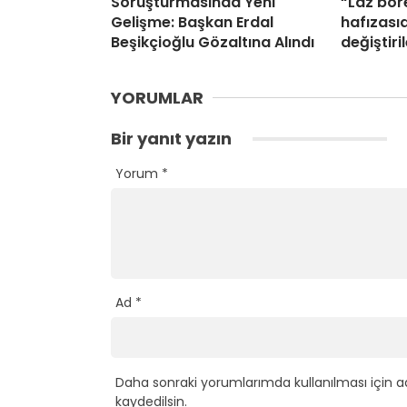
Soruşturmasında Yeni
“Laz bör
Gelişme: Başkan Erdal
hafızasıd
Beşikçioğlu Gözaltına Alındı
değiştir
YORUMLAR
Bir yanıt yazın
Yorum
*
Ad
*
Daha sonraki yorumlarımda kullanılması için a
kaydedilsin.