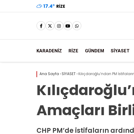
17.4
°
RIZE
KARADENİZ
RİZE
GÜNDEM
SİYASET
Ana Sayfa
›
SİYASET
›
Kılıçdaroğlu’ndan PM İstifalarına
Kılıçdaroğlu’
Amaçları Birl
CHP PM’de istifaların ardında