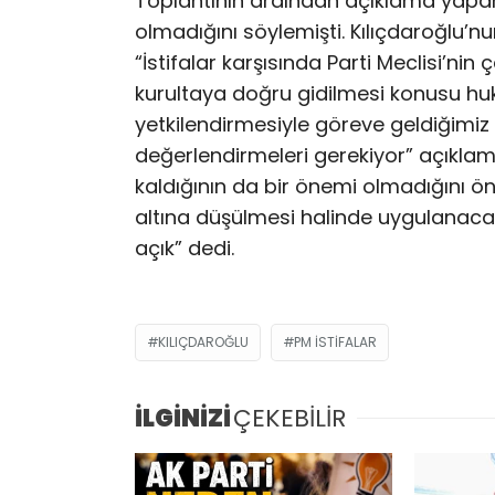
Toplantının ardından açıklama yapan
olmadığını söylemişti. Kılıçdaroğlu’nu
“İstifalar karşısında Parti Meclisi’n
kurultaya doğru gidilmesi konusu hu
yetkilendirmesiyle göreve geldiğimiz 
değerlendirmeleri gerekiyor” açıklamas
kaldığının da bir önemi olmadığını ö
altına düşülmesi halinde uygulana
açık” dedi.
KILIÇDAROĞLU
PM İSTIFALAR
İLGİNİZİ
ÇEKEBİLİR