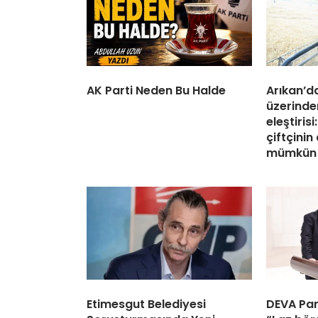
AK Parti Neden Bu Halde
Arıkan’d
üzerinde
eleştiris
çiftçini
mümkün
Etimesgut Belediyesi
DEVA Part